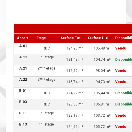
Appart.
Etage
Surface Tot.
Surface H.O.
Disponibil
A.01
RDC
124,26 m²
105,48 m²
Vendu
er
A.11
1
étage
121,48 m²
104,74 m²
Disponibl
ème
A.21
2
étage
116,59 m²
98,04 m²
Vendu
ème
A.22
2
étage
115,74 m²
94,73 m²
Vendu
B.01
RDC
124,22 m²
105,44 m²
Disponibl
B.03
RDC
125,83 m²
106,81 m²
Disponibl
er
B.11
1
étage
122,19 m²
103,72 m²
Vendu
er
B.13
1
étage
124,55 m²
105,72 m²
Vendu