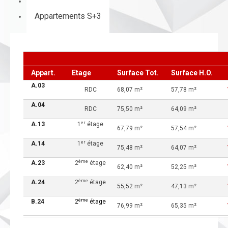
Appartements S+2
Appartements S+3
Appart.
Etage
Surface Tot.
Surface H.O.
A.03
RDC
68,07 m²
57,78 m²
A.04
RDC
75,50 m²
64,09 m²
er
A.13
1
étage
67,79 m²
57,54 m²
er
A.14
1
étage
75,48 m²
64,07 m²
ème
A.23
2
étage
62,40 m²
52,25 m²
ème
A.24
2
étage
55,52 m²
47,13 m²
ème
B.24
2
étage
76,99 m²
65,35 m²