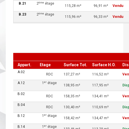
ème
B.21
2
étage
115,28 m²
96,91 m²
Vendu
ème
B.23
2
étage
115,96 m²
96,33 m²
Vendu
Appart.
Etage
Surface Tot.
Surface H.O.
Dis
A.02
RDC
137,27 m²
116,52 m²
Ven
er
A.12
1
étage
138,95 m²
117,95 m²
Dis
B.02
RDC
158,35 m²
134,41 m²
Ven
B.04
RDC
130,40 m²
110,69 m²
Dis
er
B.12
1
étage
158,42 m²
134,47 m²
Ven
er
B.14
1
étage