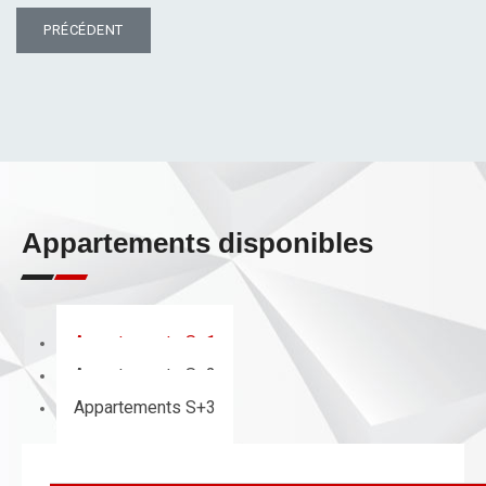
ARTICLE PRÉCÉDENT : APPARTEMENT A24
PRÉCÉDENT
Appartements disponibles
Appartements S+1
Appartements S+2
Appartements S+3