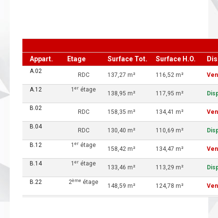
Appart.
Etage
Surface Tot.
Surface H.O.
Dis
A.02
RDC
137,27 m²
116,52 m²
Ven
er
A.12
1
étage
138,95 m²
117,95 m²
Dis
B.02
RDC
158,35 m²
134,41 m²
Ven
B.04
RDC
130,40 m²
110,69 m²
Dis
er
B.12
1
étage
158,42 m²
134,47 m²
Ven
er
B.14
1
étage
133,46 m²
113,29 m²
Dis
ème
B.22
2
étage
148,59 m²
124,78 m²
Ven