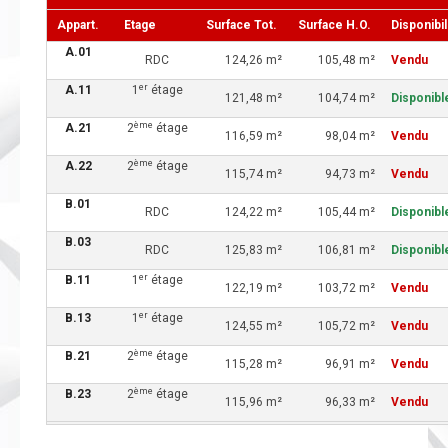
Appart.
Etage
Surface Tot.
Surface H.O.
Disponibil
A.01
RDC
124,26 m²
105,48 m²
Vendu
er
A.11
1
étage
121,48 m²
104,74 m²
Disponibl
ème
A.21
2
étage
116,59 m²
98,04 m²
Vendu
ème
A.22
2
étage
115,74 m²
94,73 m²
Vendu
B.01
RDC
124,22 m²
105,44 m²
Disponibl
B.03
RDC
125,83 m²
106,81 m²
Disponibl
er
B.11
1
étage
122,19 m²
103,72 m²
Vendu
er
B.13
1
étage
124,55 m²
105,72 m²
Vendu
ème
B.21
2
étage
115,28 m²
96,91 m²
Vendu
ème
B.23
2
étage
115,96 m²
96,33 m²
Vendu