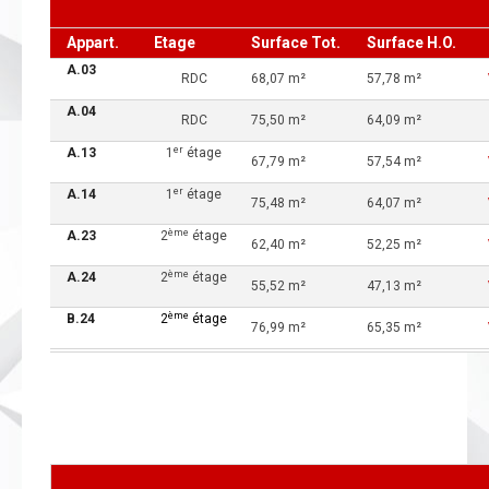
Appart.
Etage
Surface Tot.
Surface H.O.
A.03
RDC
68,07 m²
57,78 m²
A.04
RDC
75,50 m²
64,09 m²
er
A.13
1
étage
67,79 m²
57,54 m²
er
A.14
1
étage
75,48 m²
64,07 m²
ème
A.23
2
étage
62,40 m²
52,25 m²
ème
A.24
2
étage
55,52 m²
47,13 m²
ème
B.24
2
étage
76,99 m²
65,35 m²